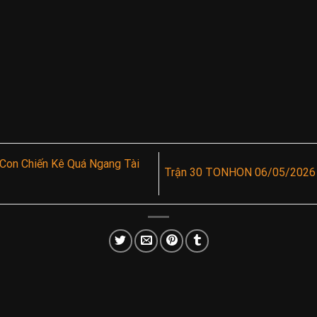
on Chiến Kê Quá Ngang Tài
Trận 30 TONHON 06/05/2026 