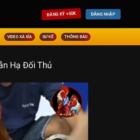
ĐĂNG KÝ +50K
ĐĂNG NHẬP
VIDEO XÀ XÍA
SƯ KÊ
THÔNG BÁO
ẫn Hạ Đối Thủ