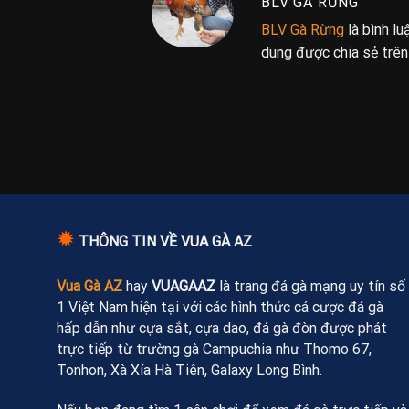
BLV GÀ RỪNG
BLV Gà Rừng
là bình l
dung được chia sẻ trê
✹
THÔNG TIN VỀ VUA GÀ AZ
Vua Gà AZ
hay
VUAGAAZ
là trang đá gà mạng uy tín số
1 Việt Nam hiện tại với các hình thức cá cược đá gà
hấp dẫn như cựa sắt, cựa dao, đá gà đòn được phát
trực tiếp từ trường gà Campuchia như Thomo 67,
Tonhon, Xà Xía Hà Tiên, Galaxy Long Bình.