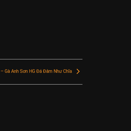
– Gà Anh Sơn HG Đá Đâm Như Chĩa