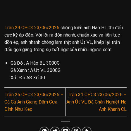
Trận 29 CPC3 23/06/2026
chứng kiến anh Hào HL thi đấu
cực kỳ áp đảo. Với lối ra đòn nhanh, chuẩn xác và liên tục
dồn ép, anh nhanh chóng làm thịt anh Út VL, khép lại trận
đấu gọn gàng trong sự bất ngờ của nhiều người xem.
Gà Đỏ : A Hào BL 3000G
Gà Xanh : A Út VL 3000G
Xổ : Đỏ A8 Xổ 30
Trận 26 CPC3 23/06/2026 –
Trận 31 CPC3 23/06/2026 –
Gà Cú Anh Giang Đâm Cựa
Anh Út VL Đá Chân Nghiệt Hạ
Dính Như Keo
Anh Khanh CL