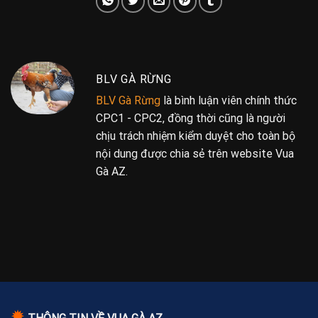
BLV GÀ RỪNG
BLV Gà Rừng
là bình luận viên chính thức
CPC1 - CPC2, đồng thời cũng là người
chịu trách nhiệm kiểm duyệt cho toàn bộ
nội dung được chia sẻ trên website Vua
Gà AZ.
✹