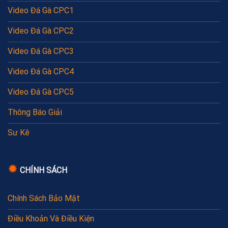
Video Đá Gà CPC1
Video Đá Gà CPC2
Video Đá Gà CPC3
Video Đá Gà CPC4
Video Đá Gà CPC5
Thông Báo Giải
Sư Kê
✹
CHÍNH SÁCH
Chính Sách Bảo Mật
Điều Khoản Và Điều Kiện