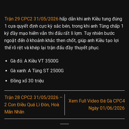
Trận 29 CPC2 31/05/2026
hấp dẫn khi anh Kiều tung đúng
1 cựa quyết định cực kỳ sắc bén, trong khi anh Tùng chấp 1
ký đầy mạo hiểm vẫn thi đấu rất lì lợm. Tuy nhiên bước
ngoặt đến ở khoảnh khắc then chốt, giúp anh Kiều tạo lợi
thế rõ rệt và khép lại trận đấu đầy thuyết phục.
Gà đỏ:
A Kiều VT 3500G
Gà xanh:
A Tùng ST 2500G
Đồng xổ 30 triệu
Trận 28 CPC2 31/05/2026 –
Xem Full Video Đá Gà CPC4
2 Con Điều Quá Lì Đòn, Hoà
Ngày 01/06/2026
Mãn Nhãn