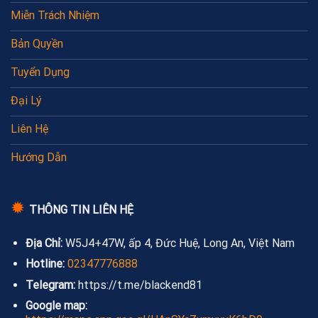
Miễn Trách Nhiệm
Bản Quyền
Tuyển Dụng
Đại Lý
Liên Hệ
Hướng Dẫn
✹
THÔNG TIN LIÊN HỆ
Địa Chỉ:
W5J4+47W, ấp 4, Đức Huệ, Long An, Việt Nam
Hotline:
02347776888
Telegram:
https://t.me/blackend81
Google map: