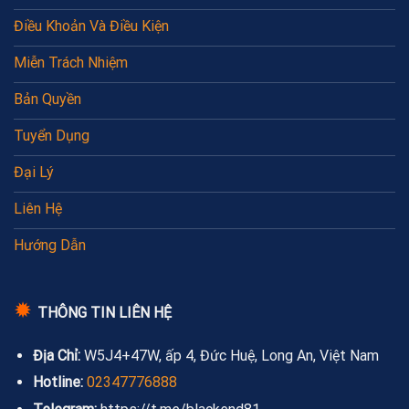
Điều Khoản Và Điều Kiện
Miễn Trách Nhiệm
Bản Quyền
Tuyển Dụng
Đại Lý
Liên Hệ
Hướng Dẫn
✹
THÔNG TIN LIÊN HỆ
Địa Chỉ:
W5J4+47W, ấp 4, Đức Huệ, Long An, Việt Nam
Hotline:
02347776888