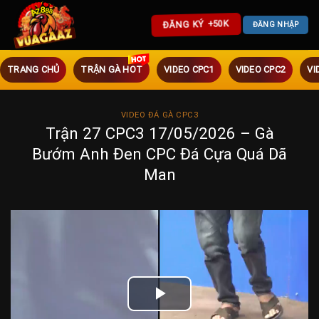
ĐĂNG KÝ +50K
ĐĂNG NHẬP
TRANG CHỦ
TRẬN GÀ HOT
VIDEO CPC1
VIDEO CPC2
VI
VIDEO ĐÁ GÀ CPC3
Trận 27 CPC3 17/05/2026 – Gà
Bướm Anh Đen CPC Đá Cựa Quá Dã
Man