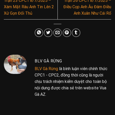
Trận 23 CPC1 8/7/2025 –
Trận 26 CPC1 8/7/2025 –
Xám Mặt Râu Anh Tin Lên 2
Điều Cọp Anh Âu Đâm Điều
Xử Gọn Đối Thủ
Anh Xuân Như Cái Rổ
BLV GÀ RỪNG
BLV Gà Rừng
là bình luận viên chính thức
CPC1 - CPC2, đồng thời cũng là người
chịu trách nhiệm kiểm duyệt cho toàn bộ
nội dung được chia sẻ trên website Vua
Gà AZ.