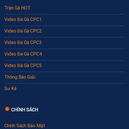
Trận Gà HOT
Video Đá Gà CPC1
Video Đá Gà CPC2
Video Đá Gà CPC3
Video Đá Gà CPC4
Video Đá Gà CPC5
Thông Báo Giải
Sư Kê
✹
CHÍNH SÁCH
Chính Sách Bảo Mật