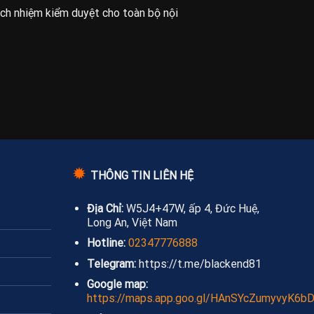
ách nhiệm kiểm duyệt cho toàn bộ nội
✹
THÔNG TIN LIÊN HỆ
Địa Chỉ:
W5J4+47W, ấp 4, Đức Huệ,
Long An, Việt Nam
Hotline:
02347776888
Telegram:
https://t.me/blackend81
Google map:
https://maps.app.goo.gl/HAnSYcZumyvyK6b