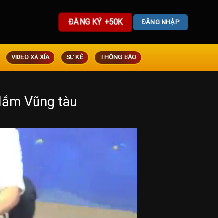
ĐĂNG KÝ +50K
ĐĂNG NHẬP
VIDEO XÀ XÍA
SƯ KÊ
THÔNG BÁO
Mắm Vũng tàu