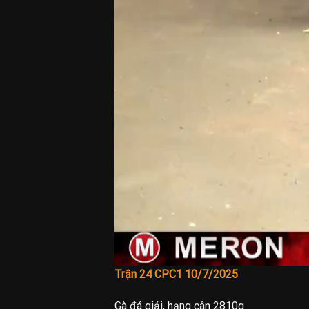
Trận 24 CPC1 10/7/2025
Gà đá giải, hạng cân 2810g