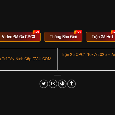
Video Đá Gà CPC3
Thông Báo Giải
Trận Gà Hot
Trận 25 CPC1 10/7/2025 – An
 Trí Tây Ninh Gặp GVUI.COM