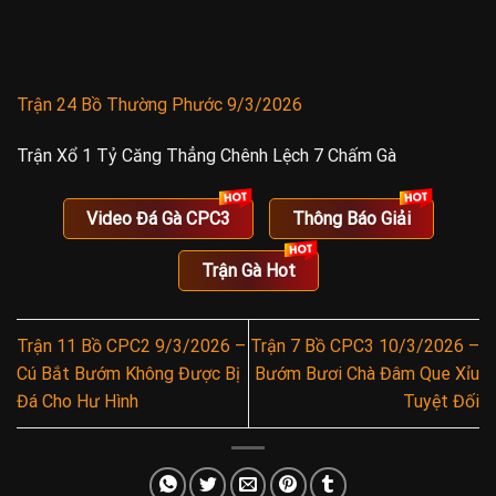
Trận 24 Bồ Thường Phước 9/3/2026
Trận Xổ 1 Tỷ Căng Thẳng Chênh Lệch 7 Chấm Gà
Video Đá Gà CPC3
Thông Báo Giải
Trận Gà Hot
Trận 11 Bồ CPC2 9/3/2026 –
Trận 7 Bồ CPC3 10/3/2026 –
Cú Bắt Bướm Không Được Bị
Bướm Bươi Chà Đâm Que Xỉu
Đá Cho Hư Hình
Tuyệt Đối