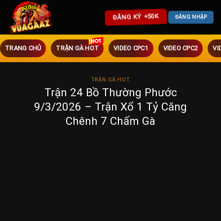
ĐĂNG KÝ +50K
ĐĂNG NHẬP
TRANG CHỦ
TRẬN GÀ HOT
VIDEO CPC1
VIDEO CPC2
VI
TRẬN GÀ HOT
Trận 24 Bồ Thường Phước
9/3/2026 – Trận Xổ 1 Tỷ Căng
Chênh 7 Chấm Gà