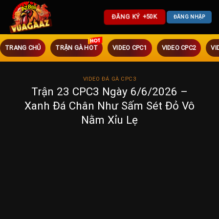
ĐĂNG KÝ +50K
ĐĂNG NHẬP
TRANG CHỦ
TRẬN GÀ HOT
VIDEO CPC1
VIDEO CPC2
VI
VIDEO ĐÁ GÀ CPC3
Trận 23 CPC3 Ngày 6/6/2026 –
Xanh Đá Chân Như Sấm Sét Đỏ Vô
Nằm Xỉu Lẹ