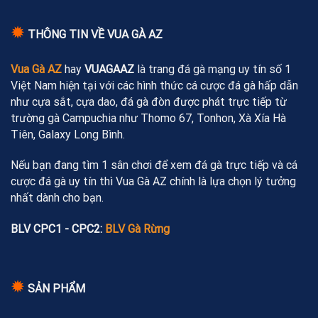
✹
THÔNG TIN VỀ VUA GÀ AZ
Vua Gà AZ
hay
VUAGAAZ
là trang đá gà mạng uy tín số 1
Việt Nam hiện tại với các hình thức cá cược đá gà hấp dẫn
như cựa sắt, cựa dao, đá gà đòn được phát trực tiếp từ
trường gà Campuchia như Thomo 67, Tonhon, Xà Xía Hà
Tiên, Galaxy Long Bình.
Nếu bạn đang tìm 1 sân chơi để xem đá gà trực tiếp và cá
cược đá gà uy tín thì Vua Gà AZ chính là lựa chọn lý tưởng
nhất dành cho bạn.
BLV CPC1 - CPC2:
BLV Gà Rừng
✹
SẢN PHẨM