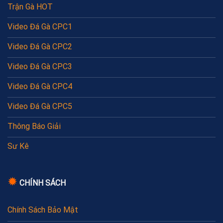
Trận Gà HOT
Video Đá Gà CPC1
Video Đá Gà CPC2
Video Đá Gà CPC3
Video Đá Gà CPC4
Video Đá Gà CPC5
Thông Báo Giải
Sư Kê
✹
CHÍNH SÁCH
Chính Sách Bảo Mật