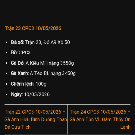
Trận 23 CPC3 10/05/2026
Đá xổ:
Trận 23, Đỏ A9 Xổ 50
Bồ:
CPC3
Gà Đỏ:
A Kiều MH nặng 3550g
Gà Xanh:
A Tèo BL nặng 3450g
Chênh lệch:
100g
Ngày:
10/05/2026
Trận 22 CPC3 10/05/2026 –
Trận 24 CPC3 10/05/2026 –
Gà Anh Hiếu Bình Dường Toàn
Gà Anh Tấn VL Đâm Thấy Ớn
Đá Cựa Tịch
Lạnh