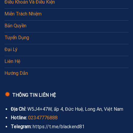
Điều Khoản Và Điều Kiện
Miễn Trách Nhiệm
Bản Quyền
Tuyển Dụng
Đại Lý
Liên Hệ
Hướng Dẫn
✹
THÔNG TIN LIÊN HỆ
Địa Chỉ:
W5J4+47W, ấp 4, Đức Huệ, Long An, Việt Nam
Hotline:
02347776888
Telegram:
https://t.me/blackend81