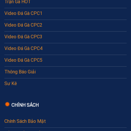
Trận Gà HOT
Video Đá Gà CPC1
Video Đá Gà CPC2
Video Đá Gà CPC3
Video Đá Gà CPC4
Video Đá Gà CPC5
Thông Báo Giải
Sư Kê
✹
CHÍNH SÁCH
Chính Sách Bảo Mật