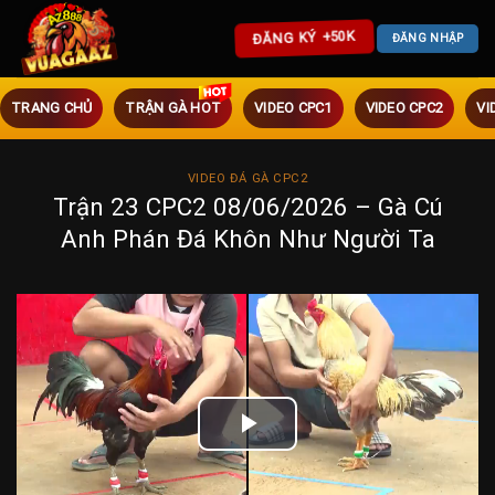
ĐĂNG KÝ +50K
ĐĂNG NHẬP
TRANG CHỦ
TRẬN GÀ HOT
VIDEO CPC1
VIDEO CPC2
VI
VIDEO ĐÁ GÀ CPC2
Trận 23 CPC2 08/06/2026 – Gà Cú
Anh Phán Đá Khôn Như Người Ta