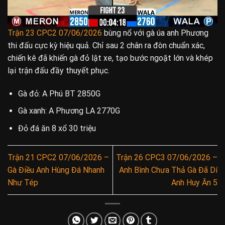
Trận 23 CPC2 07/06/2026
bùng nổ với gà úa anh Phương
thi đấu cực kỳ hiệu quả. Chỉ sau 2 chân ra đòn chuẩn xác,
chiến kê đã khiến gà đỏ lật xe, tạo bước ngoặt lớn và khép
lại trận đấu đầy thuyết phục.
Gà đỏ:
A Phú BT 2850G
Gà xanh:
A Phương LA 2770G
Đỏ đá ăn 8 xổ 30 triệu
Trận 21 CPC2 07/06/2026 –
Trận 26 CPC3 07/06/2026 –
Gà Điều Anh Hùng Đá Nhanh
Anh Bình Chưa Thả Gà Đã Dí
Như Tép
Anh Huy Ăn 5