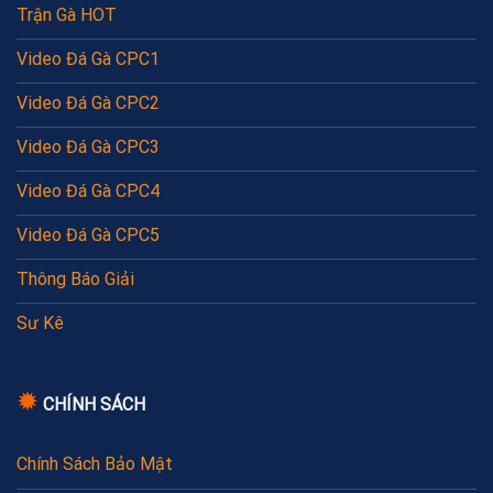
Trận Gà HOT
Video Đá Gà CPC1
Video Đá Gà CPC2
Video Đá Gà CPC3
Video Đá Gà CPC4
Video Đá Gà CPC5
Thông Báo Giải
Sư Kê
✹
CHÍNH SÁCH
Chính Sách Bảo Mật