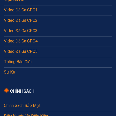
Video Đá Gà CPC1
Video Đá Gà CPC2
Video Đá Gà CPC3
Video Đá Gà CPC4
Video Đá Gà CPC5
Thông Báo Giải
Sư Kê
✹
CHÍNH SÁCH
Chính Sách Bảo Mật
Điều Khoản Và Điều Kiện