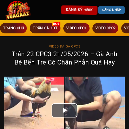
ĐĂNG KÝ +50K
ĐĂNG NHẬP
TRANG CHỦ
TRẬN GÀ HOT
VIDEO CPC1
VIDEO CPC2
VI
VIDEO ĐÁ GÀ CPC3
Trận 22 CPC3 21/05/2026 – Gà Anh
Bé Bến Tre Có Chân Phản Quá Hay