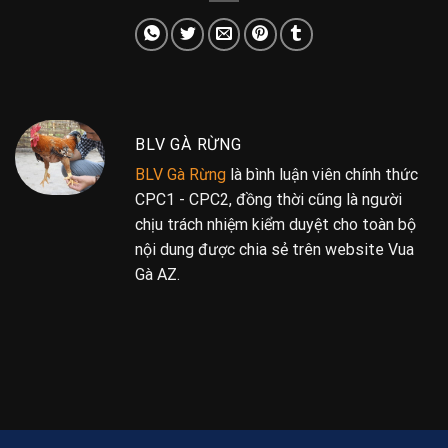
BLV GÀ RỪNG
BLV Gà Rừng
là bình luận viên chính thức
CPC1 - CPC2, đồng thời cũng là người
chịu trách nhiệm kiểm duyệt cho toàn bộ
nội dung được chia sẻ trên website Vua
Gà AZ.