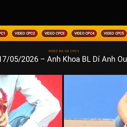
PC1
VIDEO CPC2
VIDEO CPC3
VIDEO CPC4
VIDEO CPC5
VIDEO ĐÁ GÀ CPC3
17/05/2026 – Anh Khoa BL Dí Anh O