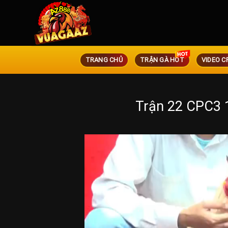
TRANG CHỦ
TRẬN GÀ HOT
VIDEO C
Trận 22 CPC3 