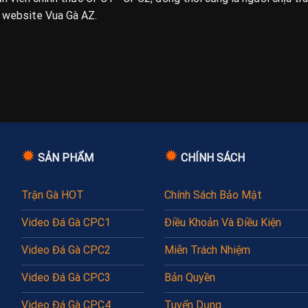
n website Vua Gà AZ.
✹
✹
SẢN PHẨM
CHÍNH SÁCH
Trận Gà HOT
Chính Sách Bảo Mật
Video Đá Gà CPC1
Điều Khoản Và Điều Kiện
Video Đá Gà CPC2
Miễn Trách Nhiệm
Video Đá Gà CPC3
Bản Quyền
Video Đá Gà CPC4
Tuyển Dụng