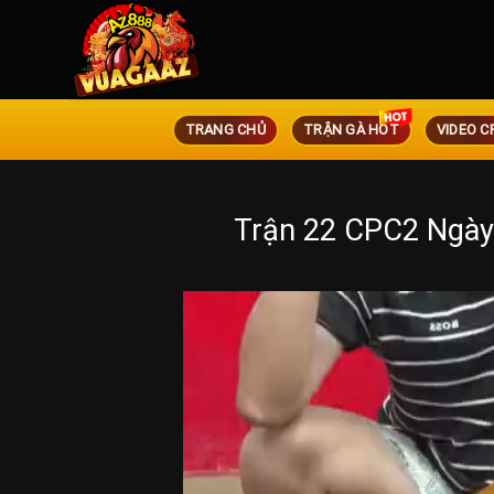
TRANG CHỦ
TRẬN GÀ HOT
VIDEO C
Trận 22 CPC2 Ngày