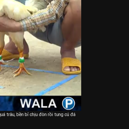
 trâu, bền bỉ chịu đòn rồi tung cú đá