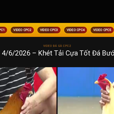
PC1
VIDEO CPC2
VIDEO CPC3
VIDEO CPC4
VIDEO CPC5
VIDEO ĐÁ GÀ CPC2
 4/6/2026 – Khét Tải Cựa Tốt Đá Bướ