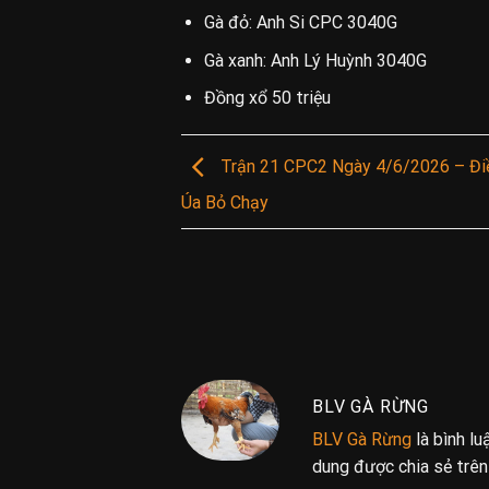
Gà đỏ: Anh Si CPC 3040G
Gà xanh: Anh Lý Huỳnh 3040G
Đồng xổ 50 triệu
Trận 21 CPC2 Ngày 4/6/2026 – Đi
Úa Bỏ Chạy
BLV GÀ RỪNG
BLV Gà Rừng
là bình l
dung được chia sẻ trê