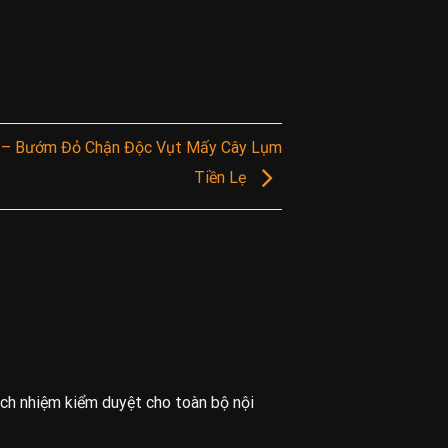
 – Bướm Đỏ Chận Độc Vụt Mấy Cây Lụm
Tiền Lẹ
ách nhiệm kiểm duyệt cho toàn bộ nội