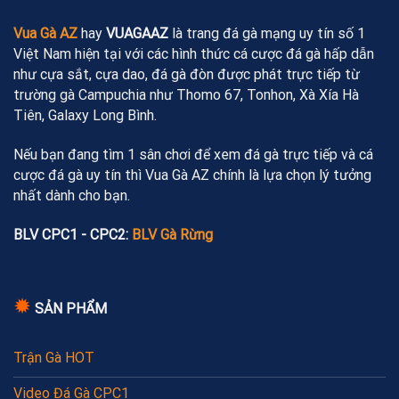
Vua Gà AZ
hay
VUAGAAZ
là trang đá gà mạng uy tín số 1
Việt Nam hiện tại với các hình thức cá cược đá gà hấp dẫn
như cựa sắt, cựa dao, đá gà đòn được phát trực tiếp từ
trường gà Campuchia như Thomo 67, Tonhon, Xà Xía Hà
Tiên, Galaxy Long Bình.
Nếu bạn đang tìm 1 sân chơi để xem đá gà trực tiếp và cá
cược đá gà uy tín thì Vua Gà AZ chính là lựa chọn lý tưởng
nhất dành cho bạn.
BLV CPC1 - CPC2:
BLV Gà Rừng
✹
SẢN PHẨM
Trận Gà HOT
Video Đá Gà CPC1