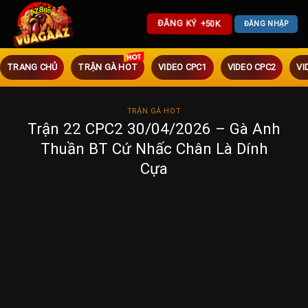
ĐĂNG KÝ +50K
ĐĂNG NHẬP
TRANG CHỦ
TRẬN GÀ HOT
VIDEO CPC1
VIDEO CPC2
VI
TRẬN GÀ HOT
Trận 22 CPC2 30/04/2026 – Gà Anh
Thuần BT Cứ Nhấc Chân Là Dính
Cựa