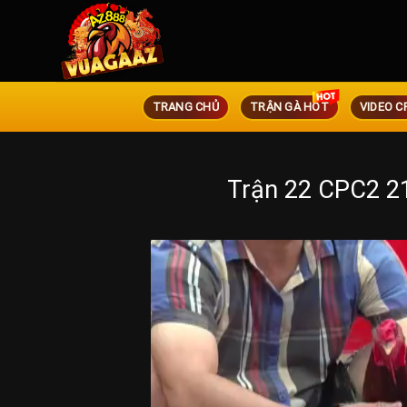
TRANG CHỦ
TRẬN GÀ HOT
VIDEO C
Trận 22 CPC2 2