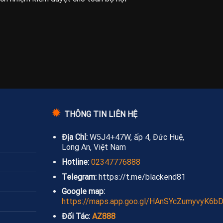
✹
THÔNG TIN LIÊN HỆ
Địa Chỉ:
W5J4+47W, ấp 4, Đức Huệ,
Long An, Việt Nam
Hotline:
02347776888
Telegram:
https://t.me/blackend81
Google map:
https://maps.app.goo.gl/HAnSYcZumyvyK6b
Đối Tác:
AZ888