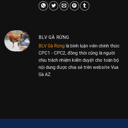
BLV GÀ RỪNG
BLV Gà Rừng
là bình luận viên chính thức
CPC1 - CPC2, đồng thời cũng là người
chịu trách nhiệm kiểm duyệt cho toàn bộ
nội dung được chia sẻ trên website Vua
Gà AZ.