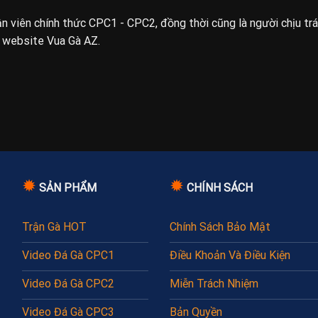
uận viên chính thức CPC1 - CPC2, đồng thời cũng là người chịu tr
n website Vua Gà AZ.
✹
✹
SẢN PHẨM
CHÍNH SÁCH
Trận Gà HOT
Chính Sách Bảo Mật
Video Đá Gà CPC1
Điều Khoản Và Điều Kiện
Video Đá Gà CPC2
Miễn Trách Nhiệm
Video Đá Gà CPC3
Bản Quyền