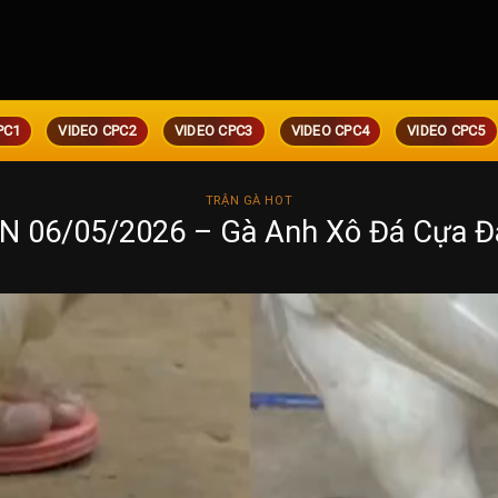
PC1
VIDEO CPC2
VIDEO CPC3
VIDEO CPC4
VIDEO CPC5
TRẬN GÀ HOT
N 06/05/2026 – Gà Anh Xô Đá Cựa Đ