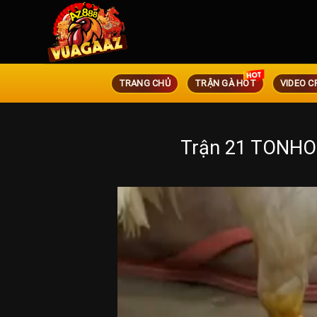
TRANG CHỦ
TRẬN GÀ HOT
VIDEO C
Trận 21 TONHO