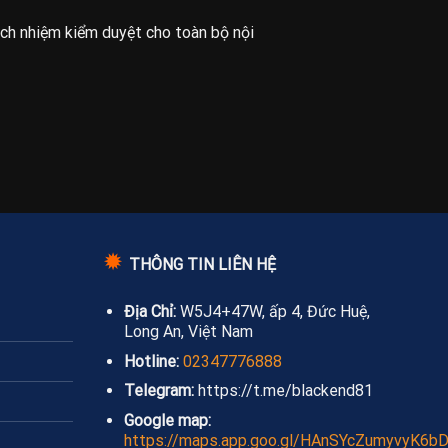
ách nhiệm kiểm duyệt cho toàn bộ nội
✹
THÔNG TIN LIÊN HỆ
Địa Chỉ:
W5J4+47W, ấp 4, Đức Huệ,
Long An, Việt Nam
Hotline:
02347776888
Telegram:
https://t.me/blackend81
Google map:
https://maps.app.goo.gl/HAnSYcZumyvyK6b