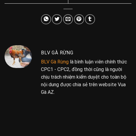
BLV GÀ RỪNG
BLV Gà Rừng
là bình luận viên chính thức
CPC1 - CPC2, đồng thời cũng là người
chịu trách nhiệm kiểm duyệt cho toàn bộ
nội dung được chia sẻ trên website Vua
Gà AZ.