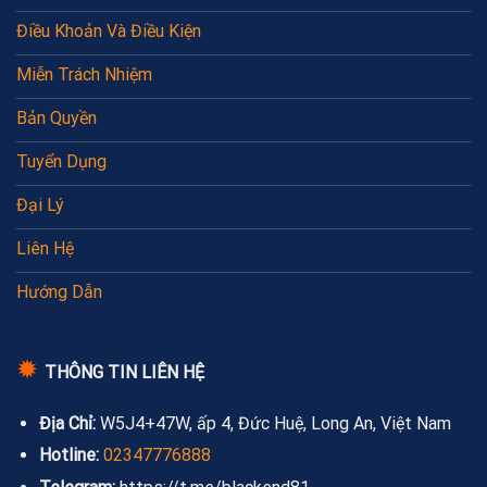
Điều Khoản Và Điều Kiện
Miễn Trách Nhiệm
Bản Quyền
Tuyển Dụng
Đại Lý
Liên Hệ
Hướng Dẫn
✹
THÔNG TIN LIÊN HỆ
Địa Chỉ:
W5J4+47W, ấp 4, Đức Huệ, Long An, Việt Nam
Hotline:
02347776888