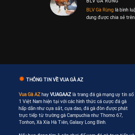
BLV GÀ RỪNG
BLV Gà Rừng
là bình l
dung được chia sẻ trê
✹
THÔNG TIN VỀ VUA GÀ AZ
Vua Gà AZ
hay
VUAGAAZ
là trang đá gà mạng uy tín số
1 Việt Nam hiện tại với các hình thức cá cược đá gà
hấp dẫn như cựa sắt, cựa dao, đá gà đòn được phát
trực tiếp từ trường gà Campuchia như Thomo 67,
Tonhon, Xà Xía Hà Tiên, Galaxy Long Bình.