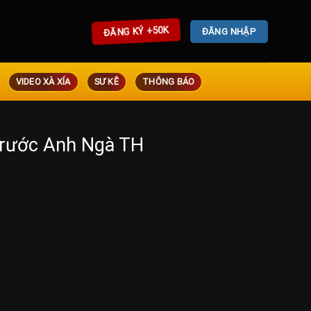
ĐĂNG KÝ +50K
ĐĂNG NHẬP
VIDEO XÀ XÍA
SƯ KÊ
THÔNG BÁO
Trước Anh Ngà TH