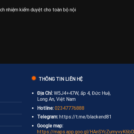
ách nhiệm kiểm duyệt cho toàn bộ nội
✹
THÔNG TIN LIÊN HỆ
Địa Chỉ:
W5J4+47W, ấp 4, Đức Huệ,
Long An, Việt Nam
Hotline:
02347776888
Telegram:
https://t.me/blackend81
Google map:
https://maps.app.goo.gl/HAnSYcZumyvyK6b