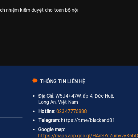
ách nhiệm kiểm duyệt cho toàn bộ nội
✹
THÔNG TIN LIÊN HỆ
Địa Chỉ:
W5J4+47W, ấp 4, Đức Huệ,
Long An, Việt Nam
Hotline:
02347776888
Telegram:
https://t.me/blackend81
Google map:
https://maps.app.goo.gl/HAnSYcZumyvyK6b