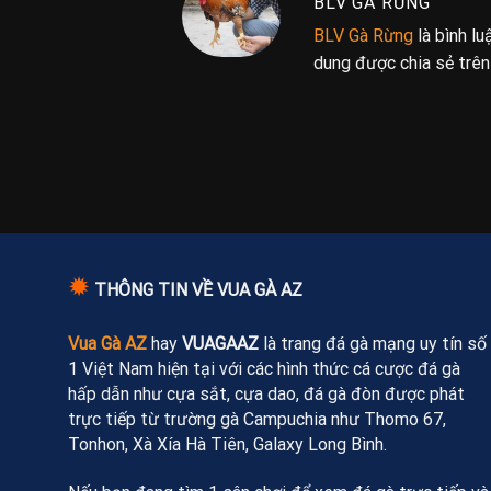
BLV GÀ RỪNG
BLV Gà Rừng
là bình l
dung được chia sẻ trê
✹
THÔNG TIN VỀ VUA GÀ AZ
Vua Gà AZ
hay
VUAGAAZ
là trang đá gà mạng uy tín số
1 Việt Nam hiện tại với các hình thức cá cược đá gà
hấp dẫn như cựa sắt, cựa dao, đá gà đòn được phát
trực tiếp từ trường gà Campuchia như Thomo 67,
Tonhon, Xà Xía Hà Tiên, Galaxy Long Bình.