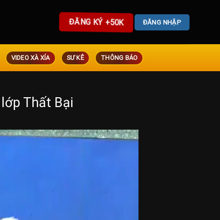
ĐĂNG KÝ +50K
ĐĂNG NHẬP
VIDEO XÀ XÍA
SƯ KÊ
THÔNG BÁO
lớp Thất Bại