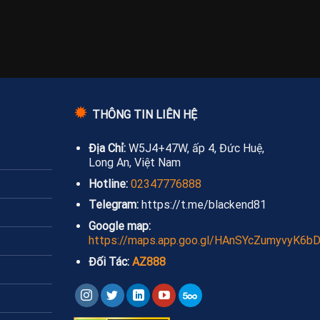
✹
THÔNG TIN LIÊN HỆ
Địa Chỉ:
W5J4+47W, ấp 4, Đức Huệ,
Long An, Việt Nam
Hotline:
02347776888
Telegram:
https://t.me/blackend81
Google map:
https://maps.app.goo.gl/HAnSYcZumyvyK6b
Đối Tác:
AZ888