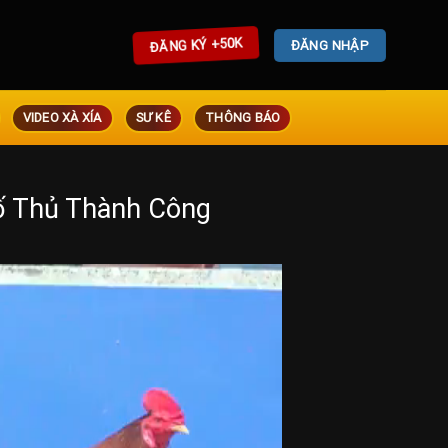
ĐĂNG KÝ +50K
ĐĂNG NHẬP
VIDEO XÀ XÍA
SƯ KÊ
THÔNG BÁO
ố Thủ Thành Công