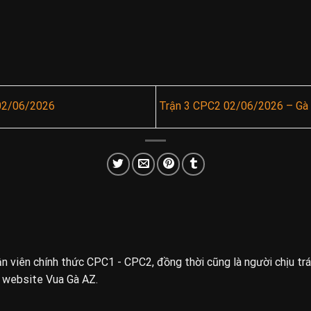
02/06/2026
Trận 3 CPC2 02/06/2026 – Gà 
uận viên chính thức CPC1 - CPC2, đồng thời cũng là người chịu tr
n website Vua Gà AZ.