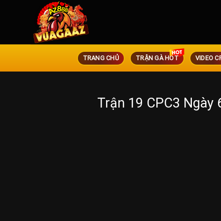
TRANG CHỦ
TRẬN GÀ HOT
VIDEO C
Trận 19 CPC3 Ngày 