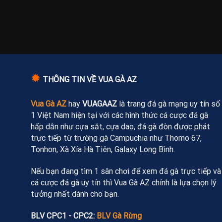
✹
THÔNG TIN VỀ VUA GÀ AZ
Vua Gà AZ
hay
VUAGAAZ
là trang đá gà mạng uy tín số
1 Việt Nam hiện tại với các hình thức cá cược đá gà
hấp dẫn như cựa sắt, cựa dao, đá gà đòn được phát
trực tiếp từ trường gà Campuchia như Thomo 67,
Tonhon, Xà Xía Hà Tiên, Galaxy Long Bình.
Nếu bạn đang tìm 1 sân chơi để xem đá gà trực tiếp và
cá cược đá gà uy tín thì Vua Gà AZ chính là lựa chọn lý
tưởng nhất dành cho bạn.
BLV CPC1 - CPC2:
BLV Gà Rừng