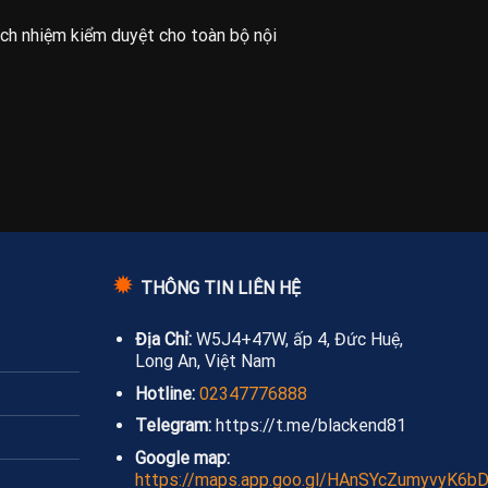
ách nhiệm kiểm duyệt cho toàn bộ nội
✹
THÔNG TIN LIÊN HỆ
Địa Chỉ:
W5J4+47W, ấp 4, Đức Huệ,
Long An, Việt Nam
Hotline:
02347776888
Telegram:
https://t.me/blackend81
Google map:
https://maps.app.goo.gl/HAnSYcZumyvyK6b