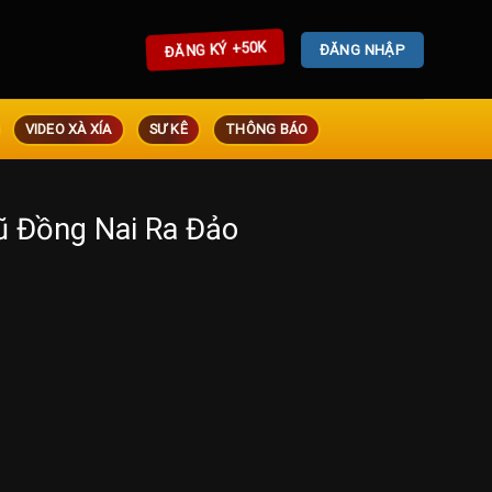
ĐĂNG KÝ +50K
ĐĂNG NHẬP
VIDEO XÀ XÍA
SƯ KÊ
THÔNG BÁO
ũ Đồng Nai Ra Đảo