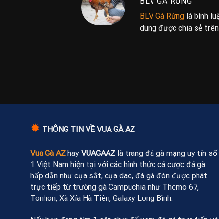
BLV GÀ RỪNG
BLV Gà Rừng
là bình l
dung được chia sẻ trê
✹
THÔNG TIN VỀ VUA GÀ AZ
Vua Gà AZ
hay
VUAGAAZ
là trang đá gà mạng uy tín số
1 Việt Nam hiện tại với các hình thức cá cược đá gà
hấp dẫn như cựa sắt, cựa dao, đá gà đòn được phát
trực tiếp từ trường gà Campuchia như Thomo 67,
Tonhon, Xà Xía Hà Tiên, Galaxy Long Bình.