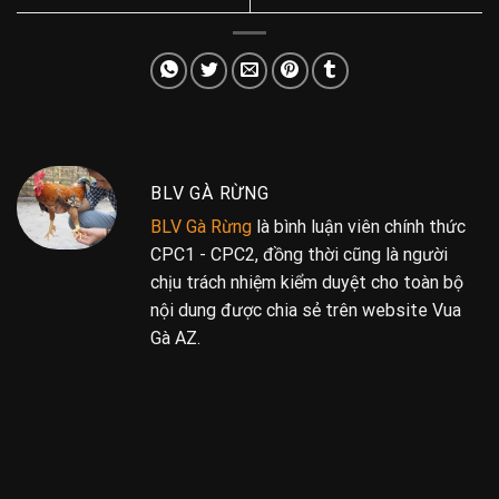
BLV GÀ RỪNG
BLV Gà Rừng
là bình luận viên chính thức
CPC1 - CPC2, đồng thời cũng là người
chịu trách nhiệm kiểm duyệt cho toàn bộ
nội dung được chia sẻ trên website Vua
Gà AZ.