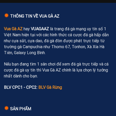
✹
THÔNG TIN VỀ VUA GÀ AZ
Vua Gà AZ
hay
VUAGAAZ
là trang đá gà mạng uy tín số 1
Việt Nam hiện tại với các hình thức cá cược đá gà hấp dẫn
như cựa sắt, cựa dao, đá gà đòn được phát trực tiếp từ
trường gà Campuchia như Thomo 67, Tonhon, Xà Xía Hà
Tiên, Galaxy Long Bình.
Nếu bạn đang tìm 1 sân chơi để xem đá gà trực tiếp và cá
cược đá gà uy tín thì Vua Gà AZ chính là lựa chọn lý tưởng
nhất dành cho bạn.
BLV CPC1 - CPC2:
BLV Gà Rừng
✹
SẢN PHẨM