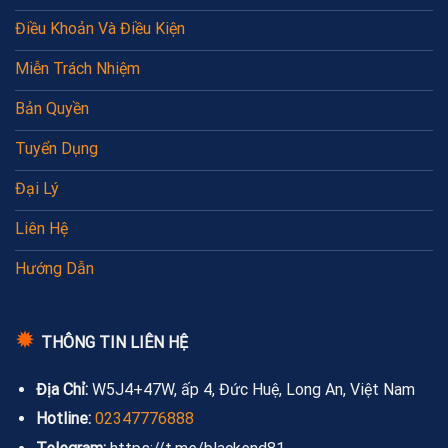
Điều Khoản Và Điều Kiện
Miễn Trách Nhiệm
Bản Quyền
Tuyển Dụng
Đại Lý
Liên Hệ
Hướng Dẫn
✹
THÔNG TIN LIÊN HỆ
Địa Chỉ:
W5J4+47W, ấp 4, Đức Huệ, Long An, Việt Nam
Hotline:
02347776888