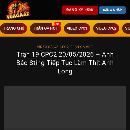
ĐĂNG KÝ +50K
ĐĂNG NHẬP
TRANG CHỦ
TRẬN GÀ HOT
VIDEO CPC1
VIDEO CPC2
VI
VIDEO ĐÁ GÀ CPC2
,
TRẬN GÀ HOT
Trận 19 CPC2 20/05/2026 – Anh
Bảo Sting Tiếp Tục Làm Thịt Anh
Long