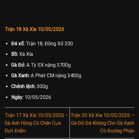
Trận 18 Xà Xía 10/05/2026
Đá xổ:
Trận 18, Đồng Xổ 200
Bồ:
Xà Xía
Gà Đỏ:
A Tý SX nặng 3700g
Gà Xanh:
A Phát CM nặng 3400g
Chênh lệch:
300g
Ngày:
10/05/2026
Trận 17 Xà Xía 10/05/2026 –
Trận 20 Xà Xía 10/05/2026 –
Gà Anh Hùng Có Chân Cựa
Gà Đỏ Đá Không Cho Gà Xanh
Dứt Điểm
Có Đường Phản