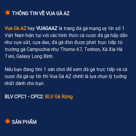
✹
THÔNG TIN VỀ VUA GÀ AZ
Vua Gà AZ
hay
VUAGAAZ
là trang đá gà mạng uy tín số 1
Việt Nam hiện tại với các hình thức cá cược đá gà hấp dẫn
như cựa sắt, cựa dao, đá gà đòn được phát trực tiếp từ
trường gà Campuchia như Thomo 67, Tonhon, Xà Xía Hà
Tiên, Galaxy Long Bình.
Nếu bạn đang tìm 1 sân chơi để xem đá gà trực tiếp và cá
cược đá gà uy tín thì Vua Gà AZ chính là lựa chọn lý tưởng
nhất dành cho bạn.
BLV CPC1 - CPC2:
BLV Gà Rừng
✹
SẢN PHẨM