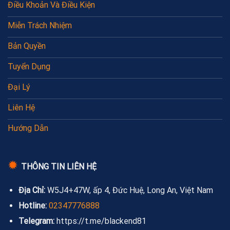
Điều Khoản Và Điều Kiện
Miễn Trách Nhiệm
Bản Quyền
Tuyển Dụng
Đại Lý
Liên Hệ
Hướng Dẫn
✹
THÔNG TIN LIÊN HỆ
Địa Chỉ:
W5J4+47W, ấp 4, Đức Huệ, Long An, Việt Nam
Hotline:
02347776888
Telegram:
https://t.me/blackend81