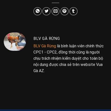
BLV GÀ RỪNG
BLV Gà Rừng
là bình luận viên chính thức
CPC1 - CPC2, đồng thời cũng là người
chịu trách nhiệm kiểm duyệt cho toàn bộ
nội dung được chia sẻ trên website Vua
Gà AZ.