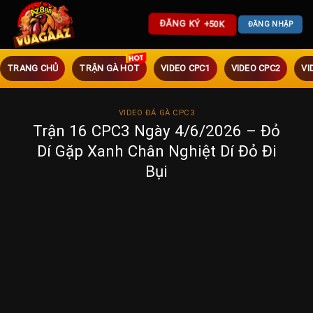
ĐĂNG KÝ +50K
ĐĂNG NHẬP
TRANG CHỦ
TRẬN GÀ HOT
VIDEO CPC1
VIDEO CPC2
VI
VIDEO ĐÁ GÀ CPC3
Trận 16 CPC3 Ngày 4/6/2026 – Đỏ
Dí Gặp Xanh Chân Nghiệt Dí Đỏ Đi
Bụi