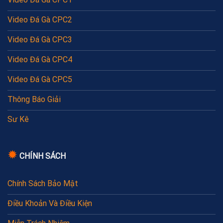
Video Đá Gà CPC2
Video Đá Gà CPC3
Video Đá Gà CPC4
Video Đá Gà CPC5
Thông Báo Giải
Sư Kê
✹
CHÍNH SÁCH
Chính Sách Bảo Mật
Điều Khoản Và Điều Kiện