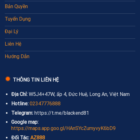
Bản Quyền
Tuyển Dụng
Đại Lý
Liên Hệ
Hướng Dẫn
✹
THÔNG TIN LIÊN HỆ
Địa Chỉ:
W5J4+47W, ấp 4, Đức Huệ, Long An, Việt Nam
Hotline:
02347776888
Telegram:
https://t.me/blackend81
Google map:
https://maps.app.goo.gl/HAnSYcZumyvyK6bD9
Đối Tác:
AZ888