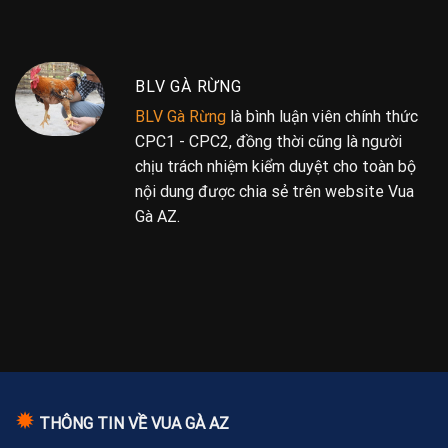
BLV GÀ RỪNG
BLV Gà Rừng
là bình luận viên chính thức
CPC1 - CPC2, đồng thời cũng là người
chịu trách nhiệm kiểm duyệt cho toàn bộ
nội dung được chia sẻ trên website Vua
Gà AZ.
✹
THÔNG TIN VỀ VUA GÀ AZ