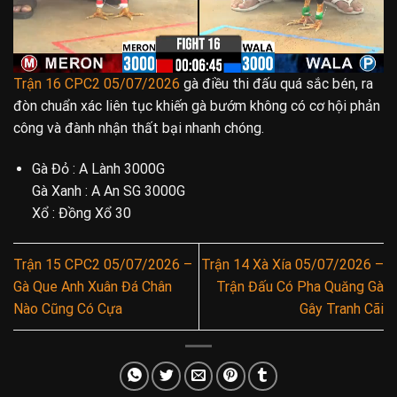
Trận 16 CPC2 05/07/2026
gà điều thi đấu quá sắc bén, ra
đòn chuẩn xác liên tục khiến gà bướm không có cơ hội phản
công và đành nhận thất bại nhanh chóng.
Gà Đỏ : A Lành 3000G
Gà Xanh : A An SG 3000G
Xổ : Đồng Xổ 30
Trận 15 CPC2 05/07/2026 –
Trận 14 Xà Xía 05/07/2026 –
Gà Que Anh Xuân Đá Chân
Trận Đấu Có Pha Quăng Gà
Nào Cũng Có Cựa
Gây Tranh Cãi