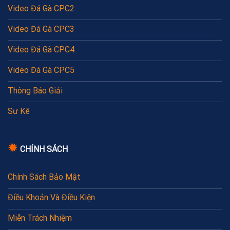
Video Đá Gà CPC2
Video Đá Gà CPC3
Video Đá Gà CPC4
Video Đá Gà CPC5
Thông Báo Giải
Sư Kê
✹
CHÍNH SÁCH
Chính Sách Bảo Mật
Điều Khoản Và Điều Kiện
Miễn Trách Nhiệm