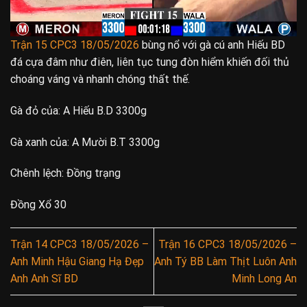
Trận 15 CPC3 18/05/2026
bùng nổ với gà cú anh Hiếu BD
đá cựa đâm như điên, liên tục tung đòn hiểm khiến đối thủ
choáng váng và nhanh chóng thất thế.
Gà đỏ của:
A Hiếu B.D 3300g
Gà xanh của:
A Mười B.T 3300g
Chênh lệch: Đồng trạng
Đồng Xổ 30
Trận 14 CPC3 18/05/2026 –
Trận 16 CPC3 18/05/2026 –
Anh Minh Hậu Giang Hạ Đẹp
Anh Tý BB Làm Thịt Luôn Anh
Anh Anh Sĩ BD
Minh Long An