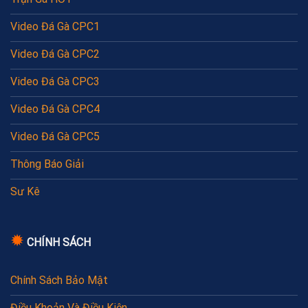
Video Đá Gà CPC1
Video Đá Gà CPC2
Video Đá Gà CPC3
Video Đá Gà CPC4
Video Đá Gà CPC5
Thông Báo Giải
Sư Kê
✹
CHÍNH SÁCH
Chính Sách Bảo Mật
Điều Khoản Và Điều Kiện