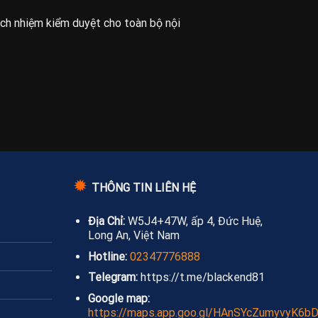
ách nhiệm kiểm duyệt cho toàn bộ nội
✹
THÔNG TIN LIÊN HỆ
Địa Chỉ:
W5J4+47W, ấp 4, Đức Huệ,
Long An, Việt Nam
Hotline:
02347776888
Telegram:
https://t.me/blackend81
Google map:
https://maps.app.goo.gl/HAnSYcZumyvyK6b