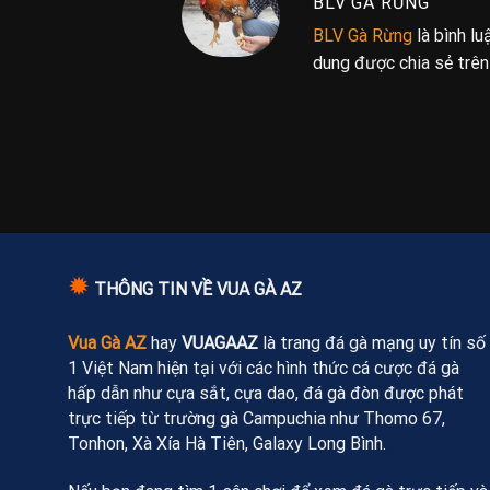
BLV GÀ RỪNG
BLV Gà Rừng
là bình l
dung được chia sẻ trê
✹
THÔNG TIN VỀ VUA GÀ AZ
Vua Gà AZ
hay
VUAGAAZ
là trang đá gà mạng uy tín số
1 Việt Nam hiện tại với các hình thức cá cược đá gà
hấp dẫn như cựa sắt, cựa dao, đá gà đòn được phát
trực tiếp từ trường gà Campuchia như Thomo 67,
Tonhon, Xà Xía Hà Tiên, Galaxy Long Bình.