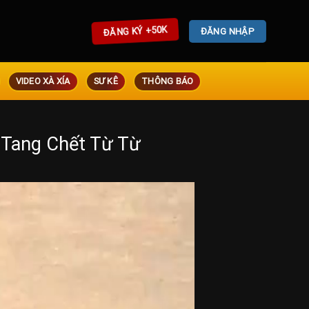
ĐĂNG KÝ +50K
ĐĂNG NHẬP
VIDEO XÀ XÍA
SƯ KÊ
THÔNG BÁO
Tang Chết Từ Từ