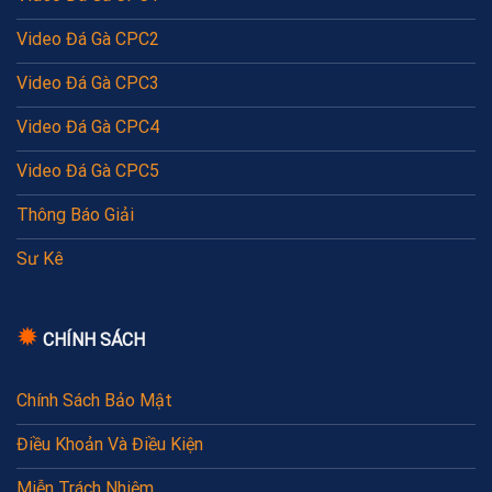
Video Đá Gà CPC2
Video Đá Gà CPC3
Video Đá Gà CPC4
Video Đá Gà CPC5
Thông Báo Giải
Sư Kê
✹
CHÍNH SÁCH
Chính Sách Bảo Mật
Điều Khoản Và Điều Kiện
Miễn Trách Nhiệm