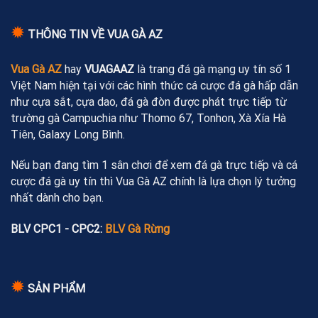
✹
THÔNG TIN VỀ VUA GÀ AZ
Vua Gà AZ
hay
VUAGAAZ
là trang đá gà mạng uy tín số 1
Việt Nam hiện tại với các hình thức cá cược đá gà hấp dẫn
như cựa sắt, cựa dao, đá gà đòn được phát trực tiếp từ
trường gà Campuchia như Thomo 67, Tonhon, Xà Xía Hà
Tiên, Galaxy Long Bình.
Nếu bạn đang tìm 1 sân chơi để xem đá gà trực tiếp và cá
cược đá gà uy tín thì Vua Gà AZ chính là lựa chọn lý tưởng
nhất dành cho bạn.
BLV CPC1 - CPC2:
BLV Gà Rừng
✹
SẢN PHẨM