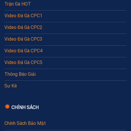
Trận Gà HOT
Video Đá Gà CPC1
Video Đá Gà CPC2
Video Đá Gà CPC3
Video Đá Gà CPC4
Video Đá Gà CPC5
Thông Báo Giải
Sư Kê
✹
CHÍNH SÁCH
Chính Sách Bảo Mật