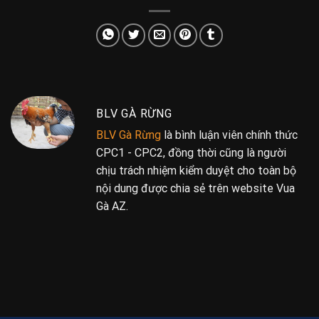
BLV GÀ RỪNG
BLV Gà Rừng
là bình luận viên chính thức
CPC1 - CPC2, đồng thời cũng là người
chịu trách nhiệm kiểm duyệt cho toàn bộ
nội dung được chia sẻ trên website Vua
Gà AZ.