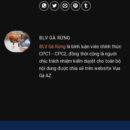
BLV GÀ RỪNG
BLV Gà Rừng
là bình luận viên chính thức
CPC1 - CPC2, đồng thời cũng là người
chịu trách nhiệm kiểm duyệt cho toàn bộ
nội dung được chia sẻ trên website Vua
Gà AZ.