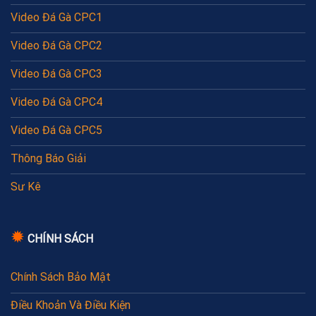
Video Đá Gà CPC1
Video Đá Gà CPC2
Video Đá Gà CPC3
Video Đá Gà CPC4
Video Đá Gà CPC5
Thông Báo Giải
Sư Kê
✹
CHÍNH SÁCH
Chính Sách Bảo Mật
Điều Khoản Và Điều Kiện