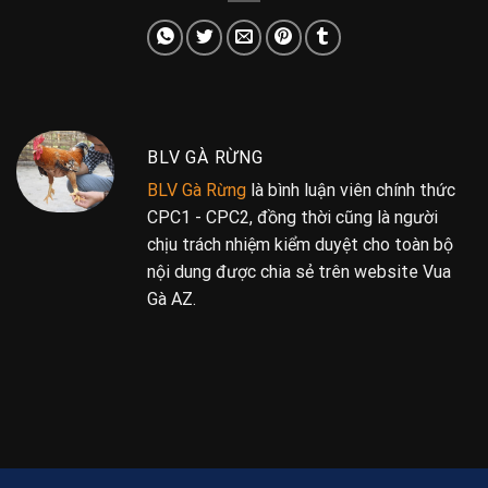
BLV GÀ RỪNG
BLV Gà Rừng
là bình luận viên chính thức
CPC1 - CPC2, đồng thời cũng là người
chịu trách nhiệm kiểm duyệt cho toàn bộ
nội dung được chia sẻ trên website Vua
Gà AZ.