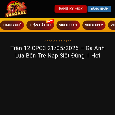
ĐĂNG KÝ +50K
ĐĂNG NHẬP
TRANG CHỦ
TRẬN GÀ HOT
VIDEO CPC1
VIDEO CPC2
VI
VIDEO ĐÁ GÀ CPC3
Trận 12 CPC3 21/05/2026 – Gà Anh
Lúa Bến Tre Nạp Siết Đúng 1 Hơi