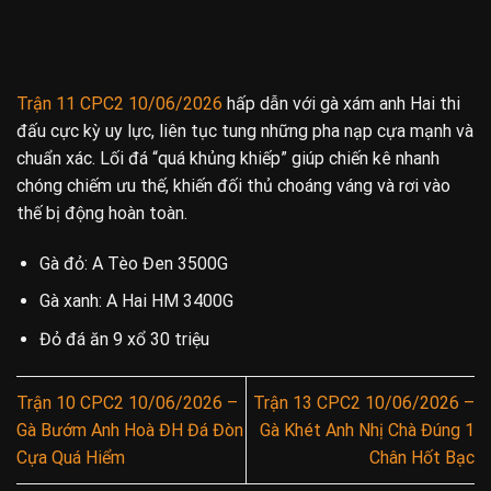
Trận 11 CPC2 10/06/2026
hấp dẫn với gà xám anh Hai thi
đấu cực kỳ uy lực, liên tục tung những pha nạp cựa mạnh và
chuẩn xác. Lối đá “quá khủng khiếp” giúp chiến kê nhanh
chóng chiếm ưu thế, khiến đối thủ choáng váng và rơi vào
thế bị động hoàn toàn.
Gà đỏ:
A Tèo Đen 3500G
Gà xanh:
A Hai HM 3400G
Đỏ đá ăn 9 xổ 30 triệu
Trận 10 CPC2 10/06/2026 –
Trận 13 CPC2 10/06/2026 –
Gà Bướm Anh Hoà ĐH Đá Đòn
Gà Khét Anh Nhị Chà Đúng 1
Cựa Quá Hiểm
Chân Hốt Bạc