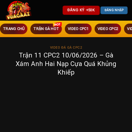
ĐĂNG KÝ +50K
ĐĂNG NHẬP
TRANG CHỦ
TRẬN GÀ HOT
VIDEO CPC1
VIDEO CPC2
VI
VIDEO ĐÁ GÀ CPC2
Trận 11 CPC2 10/06/2026 – Gà
Xám Anh Hai Nạp Cựa Quá Khủng
Khiếp