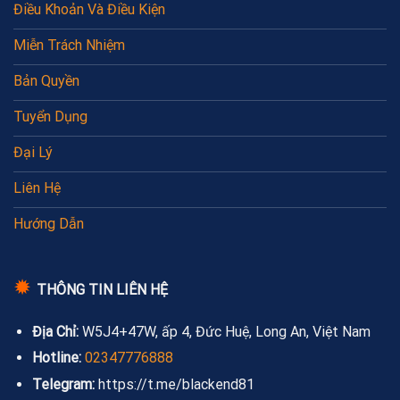
Điều Khoản Và Điều Kiện
Miễn Trách Nhiệm
Bản Quyền
Tuyển Dụng
Đại Lý
Liên Hệ
Hướng Dẫn
✹
THÔNG TIN LIÊN HỆ
Địa Chỉ:
W5J4+47W, ấp 4, Đức Huệ, Long An, Việt Nam
Hotline:
02347776888
Telegram:
https://t.me/blackend81