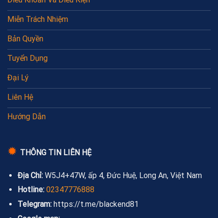
Miễn Trách Nhiệm
Bản Quyền
Tuyển Dụng
Đại Lý
Liên Hệ
Hướng Dẫn
✹
THÔNG TIN LIÊN HỆ
Địa Chỉ:
W5J4+47W, ấp 4, Đức Huệ, Long An, Việt Nam
Hotline:
02347776888
Telegram:
https://t.me/blackend81