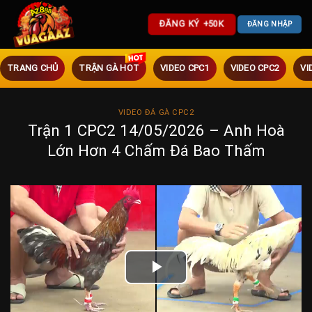
ĐĂNG KÝ +50K
ĐĂNG NHẬP
TRANG CHỦ
TRẬN GÀ HOT
VIDEO CPC1
VIDEO CPC2
VI
VIDEO ĐÁ GÀ CPC2
Trận 1 CPC2 14/05/2026 – Anh Hoà
Lớn Hơn 4 Chấm Đá Bao Thấm