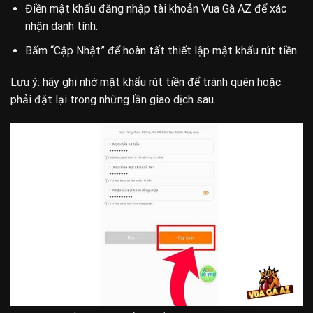
Điền mật khẩu đăng nhập tài khoản Vua Gà AZ để xác
nhận danh tính.
Bấm “Cập Nhật” để hoàn tất thiết lập mật khẩu rút tiền.
Lưu ý: hãy ghi nhớ mật khẩu rút tiền để tránh quên hoặc
phải đặt lại trong những lần giao dịch sau.