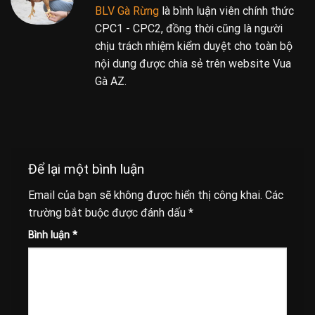
BLV Gà Rừng
là bình luận viên chính thức
CPC1 - CPC2, đồng thời cũng là người
chịu trách nhiệm kiểm duyệt cho toàn bộ
nội dung được chia sẻ trên website Vua
Gà AZ.
Để lại một bình luận
Email của bạn sẽ không được hiển thị công khai.
Các
trường bắt buộc được đánh dấu
*
Bình luận
*