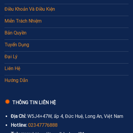
Điều Khoản Và Điều Kiện
Miễn Trách Nhiệm
Bản Quyền
Tuyển Dụng
Đại Lý
Liên Hệ
Hướng Dẫn
✹
THÔNG TIN LIÊN HỆ
Địa Chỉ:
W5J4+47W, ấp 4, Đức Huệ, Long An, Việt Nam
Hotline:
02347776888