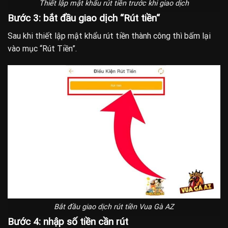
Thiết lập mật khẩu rút tiền trước khi giao dịch
Bước 3: bắt đầu giao dịch “Rút tiền“
Sau khi thiết lập mật khẩu rút tiền thành công thì bấm lại
vào mục “Rút Tiền”.
Bắt đầu giao dịch rút tiền Vua Gà AZ
Bước 4: nhập số tiền cần rút