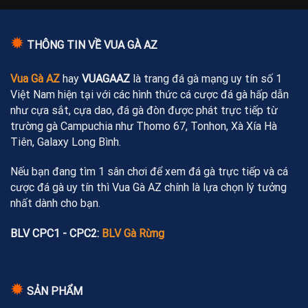
✹
THÔNG TIN VỀ VUA GÀ AZ
Vua Gà AZ
hay
VUAGAAZ
là trang đá gà mạng uy tín số 1
Việt Nam hiện tại với các hình thức cá cược đá gà hấp dẫn
như cựa sắt, cựa dao, đá gà đòn được phát trực tiếp từ
trường gà Campuchia như Thomo 67, Tonhon, Xà Xía Hà
Tiên, Galaxy Long Bình.
Nếu bạn đang tìm 1 sân chơi để xem đá gà trực tiếp và cá
cược đá gà uy tín thì Vua Gà AZ chính là lựa chọn lý tưởng
nhất dành cho bạn.
BLV CPC1 - CPC2:
BLV Gà Rừng
✹
SẢN PHẨM