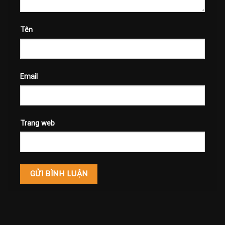
Tên
Email
Trang web