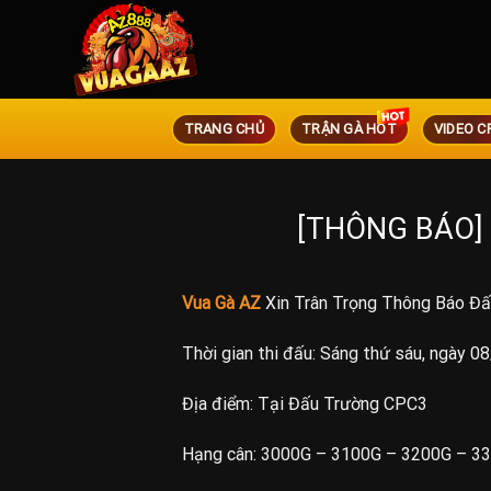
TRANG CHỦ
TRẬN GÀ HOT
VIDEO C
[THÔNG BÁO] G
Vua Gà AZ
Xin Trân Trọng Thông Báo Đ
Thời gian thi đấu: Sáng thứ sáu, ngày 
Địa điểm: Tại Đấu Trường CPC3
Hạng cân: 3000G – 3100G – 3200G – 3