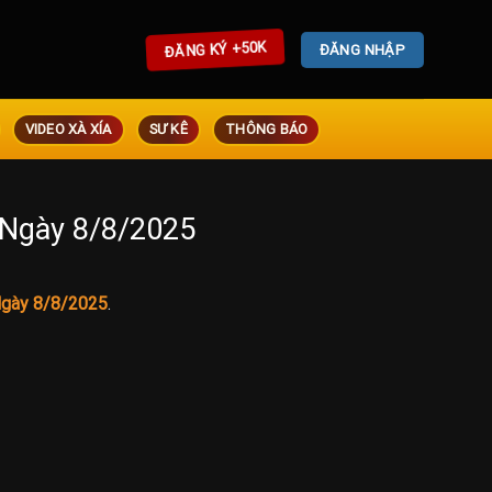
ĐĂNG KÝ +50K
ĐĂNG NHẬP
VIDEO XÀ XÍA
SƯ KÊ
THÔNG BÁO
 Ngày 8/8/2025
Ngày 8/8/2025
.