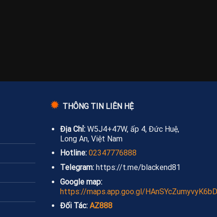
✹
THÔNG TIN LIÊN HỆ
Địa Chỉ:
W5J4+47W, ấp 4, Đức Huệ,
Long An, Việt Nam
Hotline:
02347776888
Telegram:
https://t.me/blackend81
Google map:
https://maps.app.goo.gl/HAnSYcZumyvyK6b
Đối Tác:
AZ888