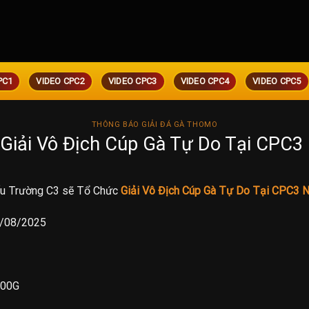
PC1
VIDEO CPC2
VIDEO CPC3
VIDEO CPC4
VIDEO CPC5
THÔNG BÁO GIẢI ĐÁ GÀ THOMO
iải Vô Địch Cúp Gà Tự Do Tại CPC3
ấu Trường C3 sẽ Tổ Chức
Giải Vô Địch Cúp Gà Tự Do Tại CPC3 
08/08/2025
300G