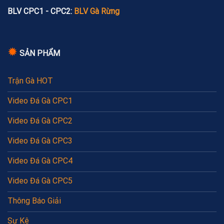
BLV CPC1 - CPC2:
BLV Gà Rừng
✹
SẢN PHẨM
Trận Gà HOT
Video Đá Gà CPC1
Video Đá Gà CPC2
Video Đá Gà CPC3
Video Đá Gà CPC4
Video Đá Gà CPC5
Thông Báo Giải
Sư Kê