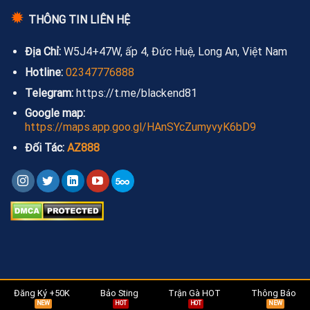
✹
THÔNG TIN LIÊN HỆ
Địa Chỉ:
W5J4+47W, ấp 4, Đức Huệ, Long An, Việt Nam
Hotline:
02347776888
Telegram:
https://t.me/blackend81
Google map:
https://maps.app.goo.gl/HAnSYcZumyvyK6bD9
Đối Tác:
AZ888
Đăng Ký +50K
Bảo Sting
Trận Gà HOT
Thông Báo
©2024
Bản Quyền
- Vua Gà AZ