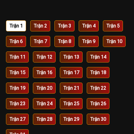
Trận 1
Trận 2
Trận 3
Trận 4
Trận 5
Trận 6
Trận 7
Trận 8
Trận 9
Trận 10
Trận 11
Trận 12
Trận 13
Trận 14
Trận 15
Trận 16
Trận 17
Trận 18
Trận 19
Trận 20
Trận 21
Trận 22
Trận 23
Trận 24
Trận 25
Trận 26
Trận 27
Trận 28
Trận 29
Trận 30