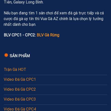
Tiên, Galaxy Long Bình.
Nếu bạn đang tìm 1 sân chơi để xem đá gà trực tiếp và cá
cược đá gà uy tín thì Vua Gà AZ chính là lựa chọn lý tưởng
nhất dành cho bạn.
BLV CPC1 - CPC2:
BLV Gà Rừng
✹
SẢN PHẨM
Trận Gà HOT
Video Đá Gà CPC1
Video Đá Gà CPC2
Video Đá Gà CPC3
Video Đá Gà CPC4