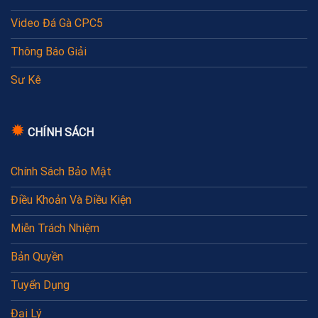
Video Đá Gà CPC5
Thông Báo Giải
Sư Kê
✹
CHÍNH SÁCH
Chính Sách Bảo Mật
Điều Khoản Và Điều Kiện
Miễn Trách Nhiệm
Bản Quyền
Tuyển Dụng
Đại Lý