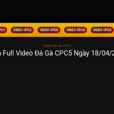
PC1
VIDEO CPC2
VIDEO CPC3
VIDEO CPC4
VIDEO CPC5
VIDEO ĐÁ GÀ CPC5
 Full Video Đá Gà CPC5 Ngày 18/04/