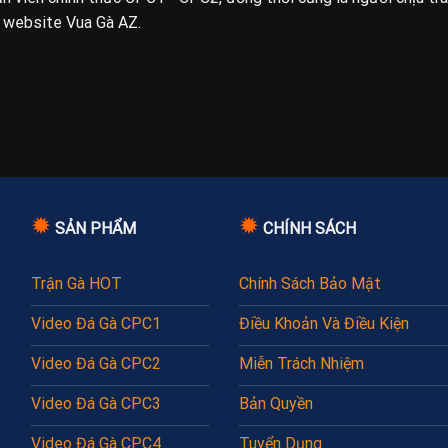
n website Vua Gà AZ.
✹
✹
SẢN PHẨM
CHÍNH SÁCH
Trận Gà HOT
Chính Sách Bảo Mật
Video Đá Gà CPC1
Điều Khoản Và Điều Kiện
Video Đá Gà CPC2
Miễn Trách Nhiệm
Video Đá Gà CPC3
Bản Quyền
Video Đá Gà CPC4
Tuyển Dụng