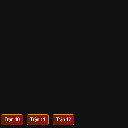
Trận 10
Trận 11
Trận 12