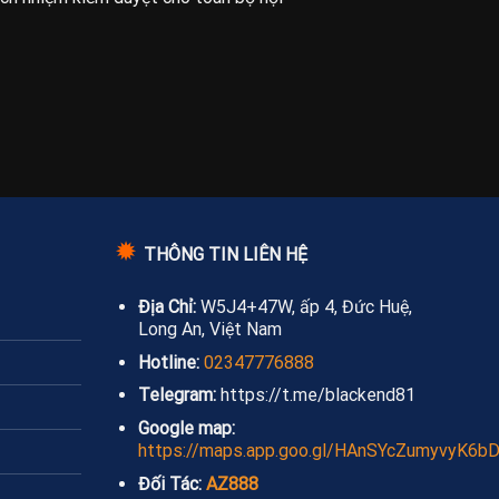
✹
THÔNG TIN LIÊN HỆ
Địa Chỉ:
W5J4+47W, ấp 4, Đức Huệ,
Long An, Việt Nam
Hotline:
02347776888
Telegram:
https://t.me/blackend81
Google map:
https://maps.app.goo.gl/HAnSYcZumyvyK6b
Đối Tác:
AZ888