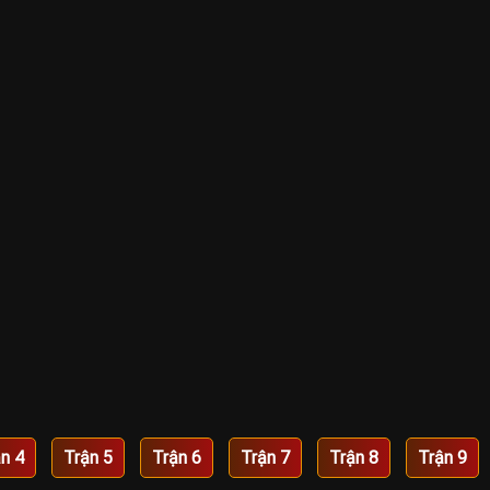
n 4
Trận 5
Trận 6
Trận 7
Trận 8
Trận 9