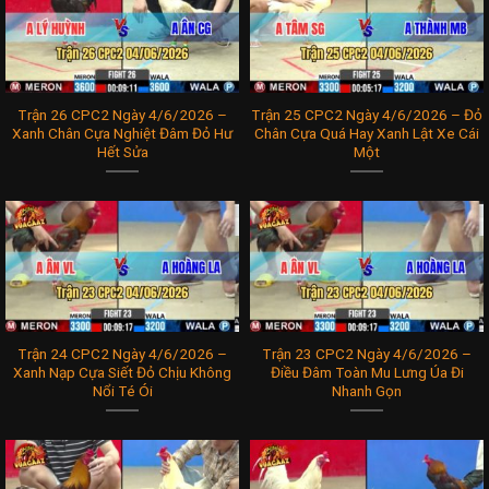
Trận 26 CPC2 Ngày 4/6/2026 –
Trận 25 CPC2 Ngày 4/6/2026 – Đỏ
Xanh Chân Cựa Nghiệt Đâm Đỏ Hư
Chân Cựa Quá Hay Xanh Lật Xe Cái
Hết Sửa
Một
Trận 24 CPC2 Ngày 4/6/2026 –
Trận 23 CPC2 Ngày 4/6/2026 –
Xanh Nạp Cựa Siết Đỏ Chịu Không
Điều Đâm Toàn Mu Lưng Úa Đi
Nổi Té Ói
Nhanh Gọn