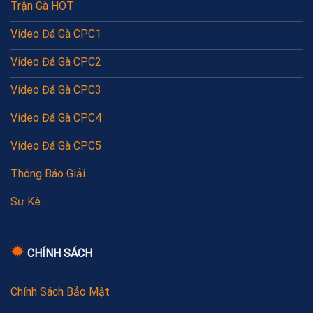
Trận Gà HOT
Video Đá Gà CPC1
Video Đá Gà CPC2
Video Đá Gà CPC3
Video Đá Gà CPC4
Video Đá Gà CPC5
Thông Báo Giải
Sư Kê
✹
CHÍNH SÁCH
Chính Sách Bảo Mật