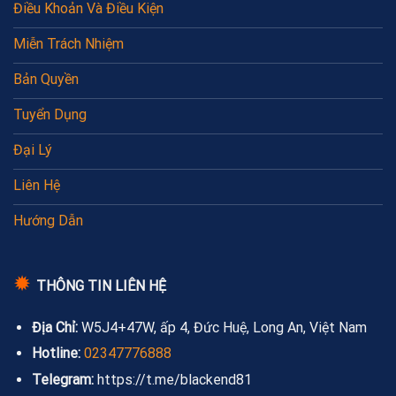
Điều Khoản Và Điều Kiện
Miễn Trách Nhiệm
Bản Quyền
Tuyển Dụng
Đại Lý
Liên Hệ
Hướng Dẫn
✹
THÔNG TIN LIÊN HỆ
Địa Chỉ:
W5J4+47W, ấp 4, Đức Huệ, Long An, Việt Nam
Hotline:
02347776888
Telegram:
https://t.me/blackend81