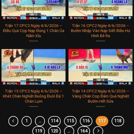
Trận 17 CPC2 Ngày 4/6/2026 –
Trận 16 CPC2 Ngày 4/6/2026 –
Điều Quá Cọp Nạp Đúng 1 Chân Úa
Bướm Nhập Vào Nạp Siết Điều Hư
Nằm Xỉu
Hình Bê Ra
Trận 15 CPC2 Ngày 4/6/2026 –
Trận 14 CPC2 Ngày 4/6/2026 –
Khét Chân Nghiệt Buông Đuôi Đá 1
Vàng Chân Cọp Đâm Quá Nghiệt
Chân Lụm
Bướm Hết Sửa
1
…
114
115
116
117
118
119
120
…
164