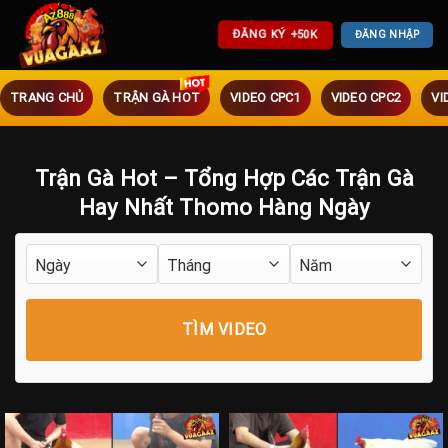
ĐĂNG KÝ +50K
ĐĂNG NHẬP
TRANG CHỦ
TRẬN GÀ HOT
VIDEO CPC1
VIDEO CPC2
VI
Trận Gà Hot – Tổng Hợp Các Trận Gà
Hay Nhất Thomo Hàng Ngày