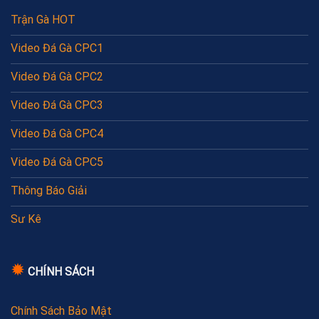
Trận Gà HOT
Video Đá Gà CPC1
Video Đá Gà CPC2
Video Đá Gà CPC3
Video Đá Gà CPC4
Video Đá Gà CPC5
Thông Báo Giải
Sư Kê
✹
CHÍNH SÁCH
Chính Sách Bảo Mật